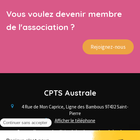
Vous voulez devenir membre
de l'association ?
Rejoignez-nous
CPTS Australe
4 Rue de Mon Caprice, Ligne des Bambous
97432
Saint-
Pierre
Afficher le téléphone
Du
Lundi
au
Vendredi
de
8h
à
12h30
et de
13h
à
16h